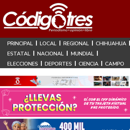
Hoy es: 7 de Agosto de 2026
PRINCIPAL
LOCAL
REGIONAL
CHIHUAHUA
ESTATAL
NACIONAL
MUNDIAL
ELECCIONES
DEPORTES
CIENCIA
CAMPO