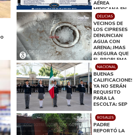
AÉREA
MEXICANA EN
DELICIAS
DELICIAS
VECINOS DE
LOS CIPRESES
DENUNCIAN
do
AGUA CON
ARENA; JMAS
ASEGURA QUE
EL PROBLEMA
QUEDARÁ
NACIONAL
RESUELTO EN
BUENAS
MENOS DE 24
CALIFICACIONES
HORAS
YA NO SERÁN
REQUISITO
PARA LA
ESCOLTA: SEP
ROSALES
PADRE
REPORTÓ LA