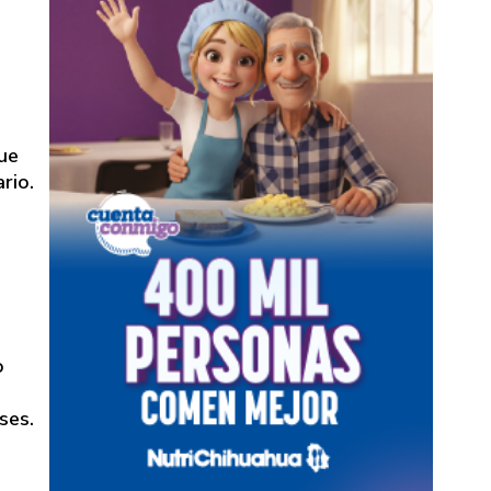
DE PAGO
fue
rio.
o
ses.