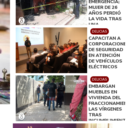
EMERGENCIA;
MUJER DE 26
AÑOS PERDIÓ
LA VIDA TRAS
UNA
PRESUNTA
DELICIAS
INTOXICACIÓN.
CAPACITAN A
CORPORACIONE
DE SEGURIDAD
EN ATENCIÓN
DE VEHÍCULOS
ELÉCTRICOS
DELICIAS
EMBARGAN
MUEBLES EN
VIVIENDA DEL
FRACCIONAMIE
LAS VÍRGENES
TRAS
INCUMPLIMIENT
DE ACUERDO