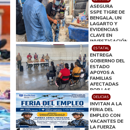
ASEGURA
SSPE TIGRE DE
BENGALA, UN
LAGARTO Y
EVIDENCIAS
CLAVE EN
INVESTIGACIÓN
POR
ESTATAL
HOMICIDIO EN
ENTREGA
CIUDAD
GOBIERNO DEL
JUÁREZ; EN
ESTADO
CATEO
APOYOS A
INSTRUIDO
FAMILIAS
POR GILBERTO
AFECTADAS
LOYA
POR LAS
LLUVIAS EN
DELICIAS
JIMÉNEZ
INVITAN A LA
FERIA DEL
EMPLEO CON
VACANTES DE
LA FUERZA