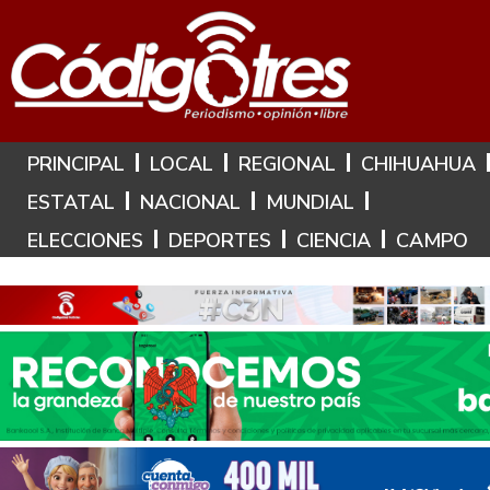
Hoy es: 8 de Agosto de 2026
PRINCIPAL
LOCAL
REGIONAL
CHIHUAHUA
ESTATAL
NACIONAL
MUNDIAL
ELECCIONES
DEPORTES
CIENCIA
CAMPO