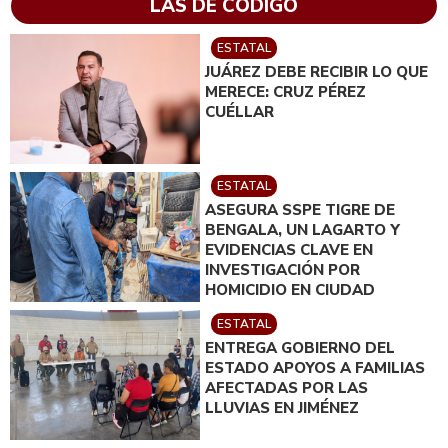
LAS DE CÓDIGO
ESTATAL
JUÁREZ DEBE RECIBIR LO QUE
MERECE: CRUZ PÉREZ
CUÉLLAR
ESTATAL
ASEGURA SSPE TIGRE DE
BENGALA, UN LAGARTO Y
EVIDENCIAS CLAVE EN
INVESTIGACIÓN POR
HOMICIDIO EN CIUDAD
JUÁREZ; EN CATEO
ESTATAL
INSTRUIDO POR GILBERTO
ENTREGA GOBIERNO DEL
LOYA
ESTADO APOYOS A FAMILIAS
AFECTADAS POR LAS
LLUVIAS EN JIMÉNEZ