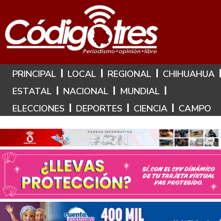
Hoy es: 7 de Agosto de 2026
PRINCIPAL
LOCAL
REGIONAL
CHIHUAHUA
ESTATAL
NACIONAL
MUNDIAL
ELECCIONES
DEPORTES
CIENCIA
CAMPO