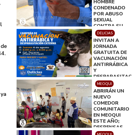
HOMBRE
,
CONDENADO
POR ABUSO
SEXUAL
l
CONTRA SU
HIJA
DELICIAS
PERMANECERÁ
INVITAN A
EN PRISIÓN
 de
JORNADA
DOMICILIARIA
GRATUITA DE
44.
VACUNACIÓN
ANTIRRÁBICA
Y
DESPARASITACI
EN LA
MEOQUI
COLONIA
ABRIRÁN UN
 ya
TERRAZAS
NUEVO
COMEDOR
COMUNITARIO
EN MEOQUI
ESTE AÑO;
DESPENSAS
COMENZARÁN
MEOQUI