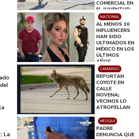
COMERCIAL EN
EL JUVENTUD
NACIONAL
AL MENOS 10
INFLUENCERS
HAN SIDO
ULTIMADOS EN
MÉXICO EN LOS
ÚLTIMOS
AÑOS
CAMARGO
REPORTAN
tado
COYOTE EN
 del
CALLE
NOVENA;
VECINOS LO
la
ATROPELLAN
MEOQUI
PADRE
; La
DENUNCIA QUE