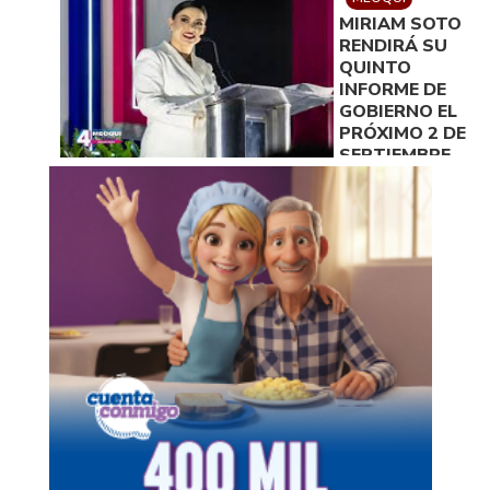
A
MIRIAM SOTO
ENTREGARSE
RENDIRÁ SU
A FINALES DE
QUINTO
AGOSTO
INFORME DE
GOBIERNO EL
PRÓXIMO 2 DE
SEPTIEMBRE
EN MEOQUI