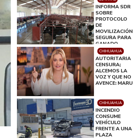
CHIHUAHUA
INFORMA SDR
SOBRE
PROTOCOLO
DE
MOVILIZACIÓN
SEGURA PARA
GANADO
ENTRE ZONAS
CHIHUAHUA
AFECTADAS Y
AUTORITARIA
LIMPIAS
CENSURA;
ALCEMOS LA
VOZ Y QUE NO
AVENCE: MARU
CHIHUAHUA
INCENDIO
CONSUME
VEHÍCULO
FRENTE A UNA
PLAZA