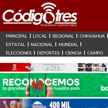
Hoy es: 10 de Agosto de 2026
PRINCIPAL
LOCAL
REGIONAL
CHIHUAHUA
ESTATAL
NACIONAL
MUNDIAL
ELECCIONES
DEPORTES
CIENCIA
CAMPO