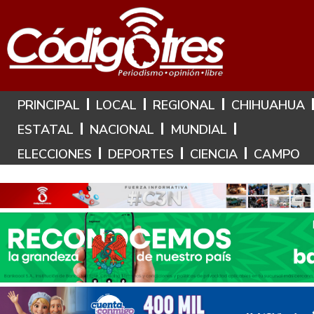
Hoy es: 8 de Agosto de 2026
PRINCIPAL
LOCAL
REGIONAL
CHIHUAHUA
ESTATAL
NACIONAL
MUNDIAL
ELECCIONES
DEPORTES
CIENCIA
CAMPO