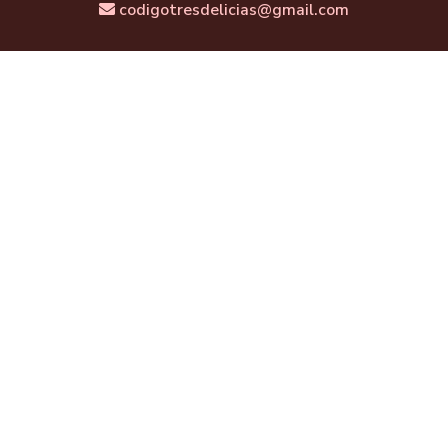
codigotresdelicias@gmail.com