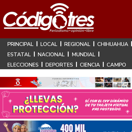
Hoy es: 6 de Agosto de 2026
PRINCIPAL
LOCAL
REGIONAL
CHIHUAHUA
ESTATAL
NACIONAL
MUNDIAL
ELECCIONES
DEPORTES
CIENCIA
CAMPO