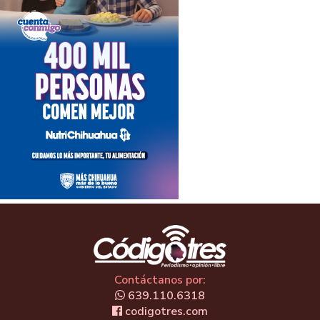
Contáctanos por:
639.110.6318
codigotres.com