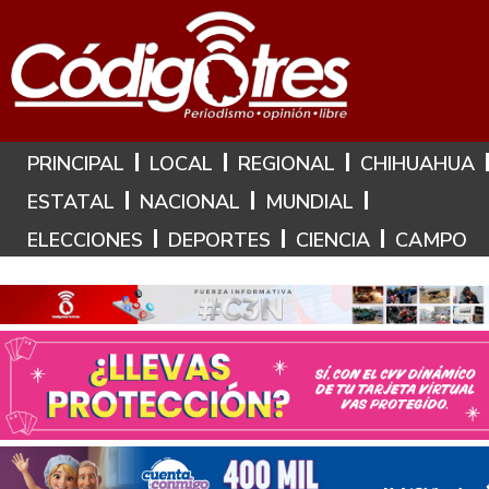
Hoy es: 6 de Agosto de 2026
PRINCIPAL
LOCAL
REGIONAL
CHIHUAHUA
ESTATAL
NACIONAL
MUNDIAL
ELECCIONES
DEPORTES
CIENCIA
CAMPO