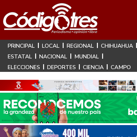
Hoy es: 7 de Agosto de 2026
PRINCIPAL
LOCAL
REGIONAL
CHIHUAHUA
ESTATAL
NACIONAL
MUNDIAL
ELECCIONES
DEPORTES
CIENCIA
CAMPO