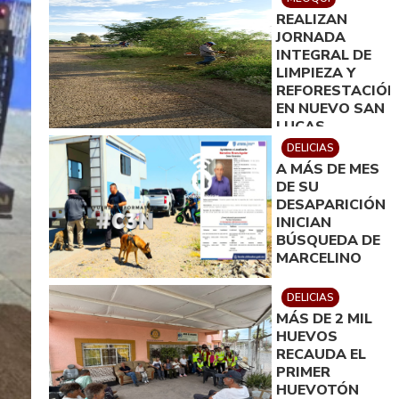
PARA MEOQUI
REALIZAN
JORNADA
INTEGRAL DE
LIMPIEZA Y
REFORESTACIÓN
EN NUEVO SAN
LUCAS
DELICIAS
A MÁS DE MES
DE SU
DESAPARICIÓN
INICIAN
BÚSQUEDA DE
MARCELINO
DELICIAS
MÁS DE 2 MIL
HUEVOS
RECAUDA EL
PRIMER
HUEVOTÓN