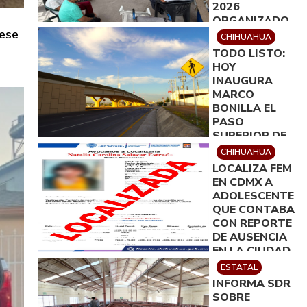
2026
ORGANIZADO
 ese
POR
CHIHUAHUA
ROTARACT
TODO LISTO:
DELICIAS
HOY
INAUGURA
MARCO
BONILLA EL
PASO
SUPERIOR DE
ALDAMA Y
CHIHUAHUA
FUERZA AÉREA
LOCALIZA FEM
EN CDMX A
ADOLESCENTE
QUE CONTABA
CON REPORTE
DE AUSENCIA
EN LA CIUDAD
DE
ESTATAL
CHIHUAHUA
INFORMA SDR
SOBRE