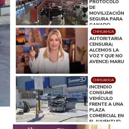
PROTOCOLO
DE
MOVILIZACIÓN
SEGURA PARA
GANADO
ENTRE ZONAS
CHIHUAHUA
AFECTADAS Y
AUTORITARIA
LIMPIAS
CENSURA;
ALCEMOS LA
VOZ Y QUE NO
AVENCE: MARU
CHIHUAHUA
INCENDIO
CONSUME
VEHÍCULO
FRENTE A UNA
PLAZA
COMERCIAL EN
EL JUVENTUD