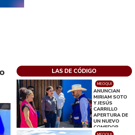
lo
LAS DE CÓDIGO
MEOQUI
ANUNCIAN
MIRIAM SOTO
Y JESÚS
CARRILLO
APERTURA DE
UN NUEVO
COMEDOR
COMUNITARIO
MEOQUI