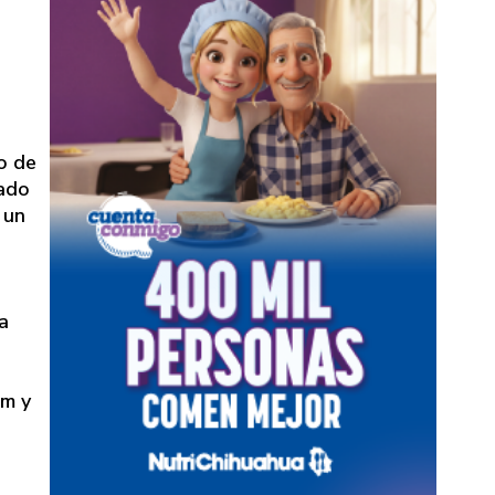
o de
tado
 un
a
mm y