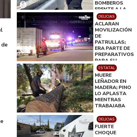
BOMBEROS
FRENTE A LA
PRESIDENCIA
DELICIAS
MUNICIPAL
ACLARAN
el
MOVILIZACIÓN
DE
PATRULLAS;
 de
ERA PARTE DE
PREPARATIVOS
PARA SU
PRÓXIMA
ESTATAL
ENTREGA
MUERE
LEÑADOR EN
MADERA; PINO
LO APLASTA
MIENTRAS
TRABAJABA
DELICIAS
de
FUERTE
CHOQUE