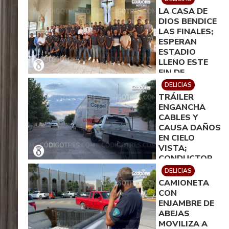
LA CASA DE
DIOS BENDICE
LAS FINALES;
ESPERAN
ESTADIO
LLENO ESTE
FIN DE
SEMANA
DELICIAS
TRÁILER
ENGANCHA
CABLES Y
CAUSA DAÑOS
EN CIELO
VISTA;
CONDUCTOR
CONTINUÓ SU
DELICIAS
MARCHA
CAMIONETA
CON
ENJAMBRE DE
ABEJAS
MOVILIZA A