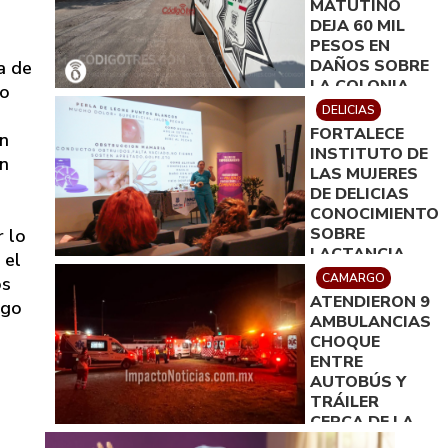
MATUTINO
DEJA 60 MIL
PESOS EN
DAÑOS SOBRE
a de
LA COLONIA
no
DEL EMPLEADO
DELICIAS
FORTALECE
en
INSTITUTO DE
en
LAS MUJERES
DE DELICIAS
CONOCIMIENTO
SOBRE
r lo
LACTANCIA
 el
MATERNA CON
CAMARGO
os
TALLER
ATENDIERON 9
lgo
TEÓRICO-
AMBULANCIAS
PRÁCTICO
CHOQUE
ENTRE
AUTOBÚS Y
TRÁILER
CERCA DE LA
PERLA; NO HAY