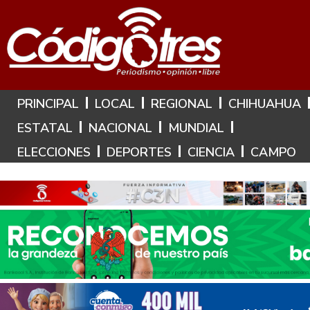
Hoy es: 10 de Agosto de 2026
PRINCIPAL
LOCAL
REGIONAL
CHIHUAHUA
ESTATAL
NACIONAL
MUNDIAL
ELECCIONES
DEPORTES
CIENCIA
CAMPO