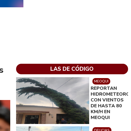
s
LAS DE CÓDIGO
MEOQUI
REPORTAN
HIDROMETEORO
CON VIENTOS
DE HASTA 80
KM/H EN
MEOQUI
DELICIAS