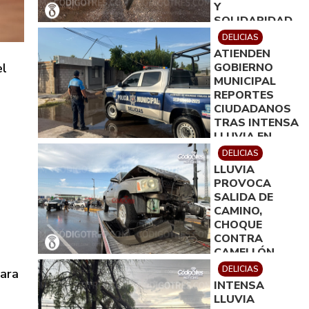
Y
SOLIDARIDAD
DELICIAS
ATIENDEN
GOBIERNO
el
MUNICIPAL
REPORTES
CIUDADANOS
TRAS INTENSA
LLUVIA EN
DELICIAS
DELICIAS
LLUVIA
PROVOCA
SALIDA DE
CAMINO,
CHOQUE
CONTRA
CAMELLÓN,
DERRIBO DE
DELICIAS
para
DOS
INTENSA
ARBOTANTES
LLUVIA
Y DAÑOS DE