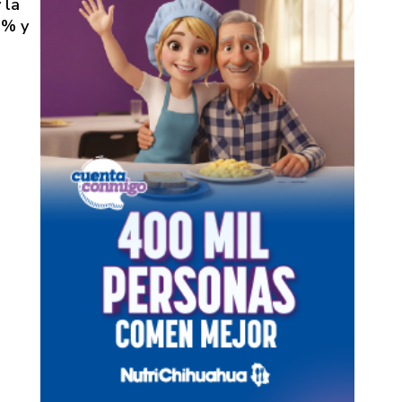
 la
 % y