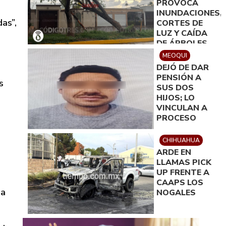
PROVOCA
100 MIL PESOS
INUNDACIONES,
as”,
CORTES DE
LUZ Y CAÍDA
DE ÁRBOLES
EN DELICIAS
MEOQUI
DEJÓ DE DAR
PENSIÓN A
s
SUS DOS
HIJOS; LO
VINCULAN A
PROCESO
CHIHUAHUA
ARDE EN
LLAMAS PICK
UP FRENTE A
CAAPS LOS
la
NOGALES