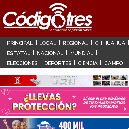
Hoy es: 6 de Agosto de 2026
PRINCIPAL
LOCAL
REGIONAL
CHIHUAHUA
ESTATAL
NACIONAL
MUNDIAL
ELECCIONES
DEPORTES
CIENCIA
CAMPO