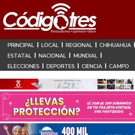
Hoy es: 7 de Agosto de 2026
PRINCIPAL
LOCAL
REGIONAL
CHIHUAHUA
ESTATAL
NACIONAL
MUNDIAL
ELECCIONES
DEPORTES
CIENCIA
CAMPO