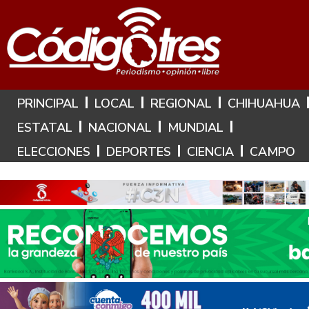
Hoy es: 8 de Agosto de 2026
PRINCIPAL
LOCAL
REGIONAL
CHIHUAHUA
ESTATAL
NACIONAL
MUNDIAL
ELECCIONES
DEPORTES
CIENCIA
CAMPO