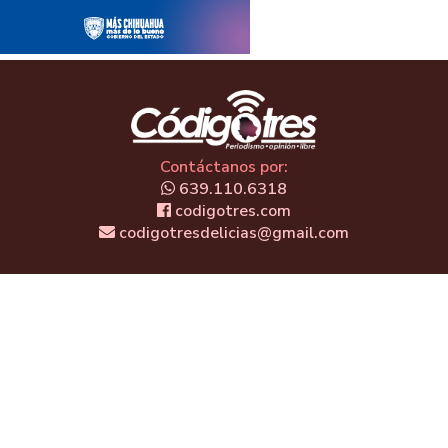
Contáctanos por:
639.110.6318
codigotres.com
codigotresdelicias@gmail.com