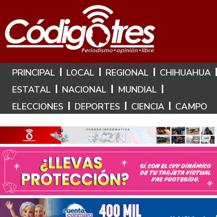
Hoy es: 6 de Agosto de 2026
PRINCIPAL
LOCAL
REGIONAL
CHIHUAHUA
ESTATAL
NACIONAL
MUNDIAL
ELECCIONES
DEPORTES
CIENCIA
CAMPO