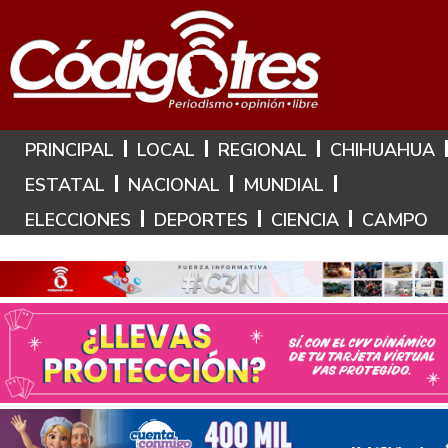
Hoy es: 6 de Agosto de 2026
PRINCIPAL
LOCAL
REGIONAL
CHIHUAHUA
ESTATAL
NACIONAL
MUNDIAL
ELECCIONES
DEPORTES
CIENCIA
CAMPO