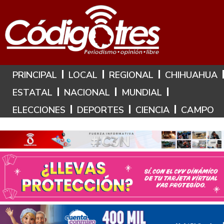
Hoy es: 7 de Agosto de 2026
PRINCIPAL
LOCAL
REGIONAL
CHIHUAHUA
ESTATAL
NACIONAL
MUNDIAL
ELECCIONES
DEPORTES
CIENCIA
CAMPO