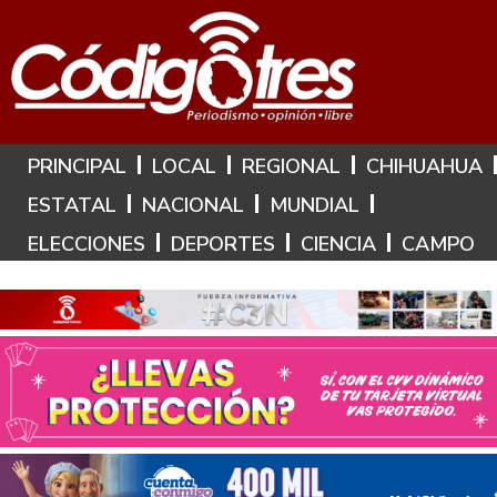
Hoy es: 6 de Agosto de 2026
PRINCIPAL
LOCAL
REGIONAL
CHIHUAHUA
ESTATAL
NACIONAL
MUNDIAL
ELECCIONES
DEPORTES
CIENCIA
CAMPO