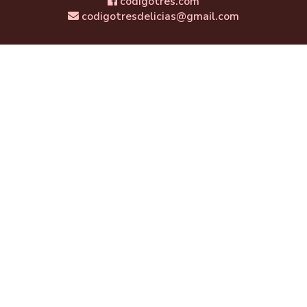
codigotres.com
codigotresdelicias@gmail.com