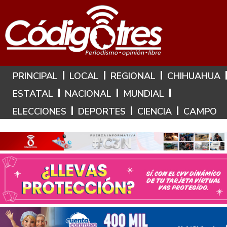
Hoy es: 6 de Agosto de 2026
PRINCIPAL
LOCAL
REGIONAL
CHIHUAHUA
ESTATAL
NACIONAL
MUNDIAL
ELECCIONES
DEPORTES
CIENCIA
CAMPO