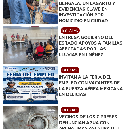
BENGALA, UN LAGARTO Y
EVIDENCIAS CLAVE EN
INVESTIGACIÓN POR
HOMICIDIO EN CIUDAD
JUÁREZ; EN CATEO
ESTATAL
INSTRUIDO POR GILBERTO
ENTREGA GOBIERNO DEL
LOYA
ESTADO APOYOS A FAMILIAS
AFECTADAS POR LAS
LLUVIAS EN JIMÉNEZ
DELICIAS
INVITAN A LA FERIA DEL
EMPLEO CON VACANTES DE
LA FUERZA AÉREA MEXICANA
EN DELICIAS
DELICIAS
VECINOS DE LOS CIPRESES
DENUNCIAN AGUA CON
ARENA; JMAS ASEGURA QUE