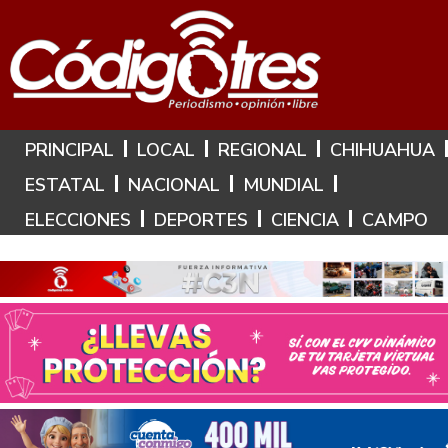
Hoy es: 7 de Agosto de 2026
PRINCIPAL
LOCAL
REGIONAL
CHIHUAHUA
ESTATAL
NACIONAL
MUNDIAL
ELECCIONES
DEPORTES
CIENCIA
CAMPO