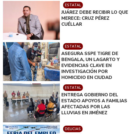
ESTATAL
JUÁREZ DEBE RECIBIR LO QUE
MERECE: CRUZ PÉREZ
CUÉLLAR
ESTATAL
ASEGURA SSPE TIGRE DE
BENGALA, UN LAGARTO Y
EVIDENCIAS CLAVE EN
INVESTIGACIÓN POR
HOMICIDIO EN CIUDAD
JUÁREZ; EN CATEO
ESTATAL
INSTRUIDO POR GILBERTO
ENTREGA GOBIERNO DEL
LOYA
ESTADO APOYOS A FAMILIAS
AFECTADAS POR LAS
LLUVIAS EN JIMÉNEZ
DELICIAS