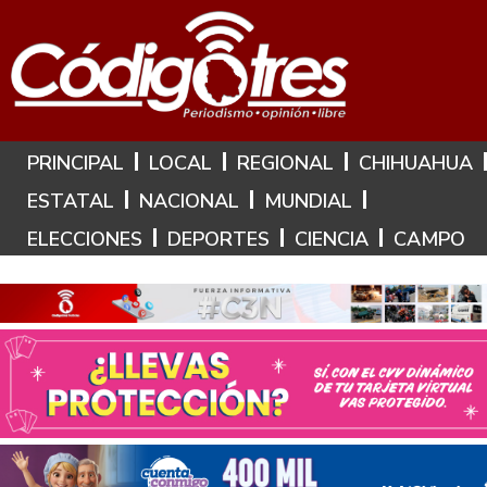
Hoy es: 6 de Agosto de 2026
PRINCIPAL
LOCAL
REGIONAL
CHIHUAHUA
ESTATAL
NACIONAL
MUNDIAL
ELECCIONES
DEPORTES
CIENCIA
CAMPO