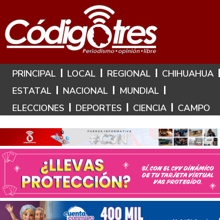
Hoy es: 6 de Agosto de 2026
PRINCIPAL
LOCAL
REGIONAL
CHIHUAHUA
ESTATAL
NACIONAL
MUNDIAL
ELECCIONES
DEPORTES
CIENCIA
CAMPO