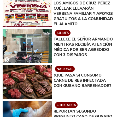
LOS AMIGOS DE CRUZ PÉREZ
CUÉLLAR LLEVARÁN
VERBENA FAMILIAR Y APOYOS
GRATUITOS A LA COMUNIDAD
EL ALAMITO
JULIMES
FALLECE EL SEÑOR ARMANDO
MIENTRAS RECIBÍA ATENCIÓN
MÉDICA POR SER AGREDIDO
CON 3 DISPAROS
NACIONAL
¿QUÉ PASA SI CONSUMO
CARNE DE RES INFECTADA
CON GUSANO BARRENADOR?
CHIHUAHUA
REPORTAN SEGUNDO
PRESUNTO CASO DE GUSANO