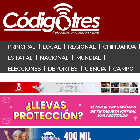
Hoy es: 6 de Agosto de 2026
PRINCIPAL
LOCAL
REGIONAL
CHIHUAHUA
ESTATAL
NACIONAL
MUNDIAL
ELECCIONES
DEPORTES
CIENCIA
CAMPO