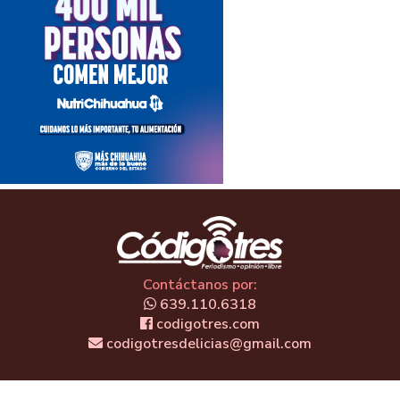
Contáctanos por:
639.110.6318
codigotres.com
codigotresdelicias@gmail.com