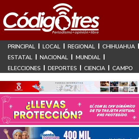
Hoy es: 6 de Agosto de 2026
PRINCIPAL
LOCAL
REGIONAL
CHIHUAHUA
ESTATAL
NACIONAL
MUNDIAL
ELECCIONES
DEPORTES
CIENCIA
CAMPO