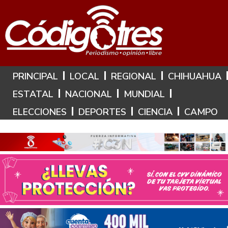
Hoy es: 7 de Agosto de 2026
PRINCIPAL
LOCAL
REGIONAL
CHIHUAHUA
ESTATAL
NACIONAL
MUNDIAL
ELECCIONES
DEPORTES
CIENCIA
CAMPO