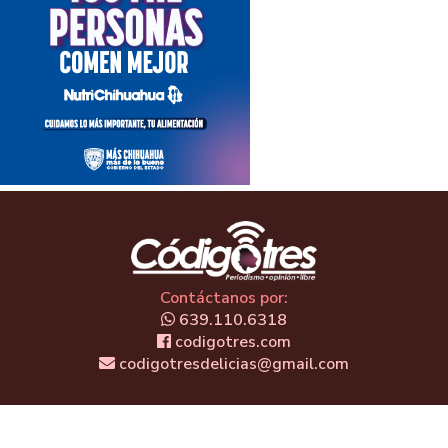
Contáctanos por:
639.110.6318
codigotres.com
codigotresdelicias@gmail.com