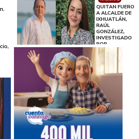
QUITAN FUERO
n.
A ALCALDE DE
IXHUATLÁN,
RAÚL
GONZÁLEZ,
INVESTIGADO
POR
cio,
ASESINATO DE
LA
PERIODISTA
ROXANA
GUZMÁN