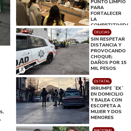
PUNTO LIMPIO
JULIMES
PARA
FORTALECER
LA
COMPETITIVIDA
TURÍSTICA EN
DELICIAS
DELICIAS
SIN RESPETAR
DISTANCIA Y
PROVOCANDO
CHOQUE;
DAÑOS POR 15
MIL PESOS
ESTATAL
IRRUMPE ´EX´
EN DOMICILIO
Y BALEA CON
ESCOPETA A
s,
MUJER Y DOS
MENORES
,
NACIONAL