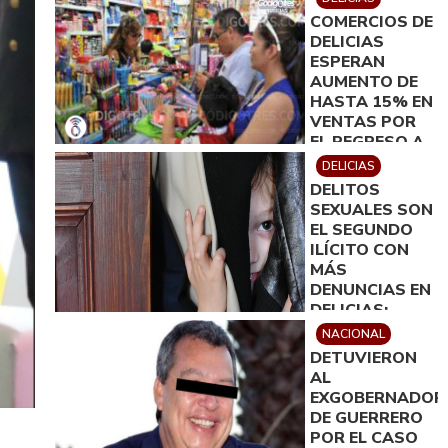
EN DELICIAS
COMERCIOS DE
DELICIAS
ESPERAN
AUMENTO DE
HASTA 15% EN
VENTAS POR
EL REGRESO A
CLASES
DELICIAS
DELITOS
SEXUALES SON
EL SEGUNDO
ILÍCITO CON
MÁS
DENUNCIAS EN
DELICIAS;
SUMAN 81
NACIONAL
CARPETAS EN
DETUVIERON
EL PRIMER
AL
SEMESTRE:
EXGOBERNADOR
FICOSEC
DE GUERRERO
POR EL CASO