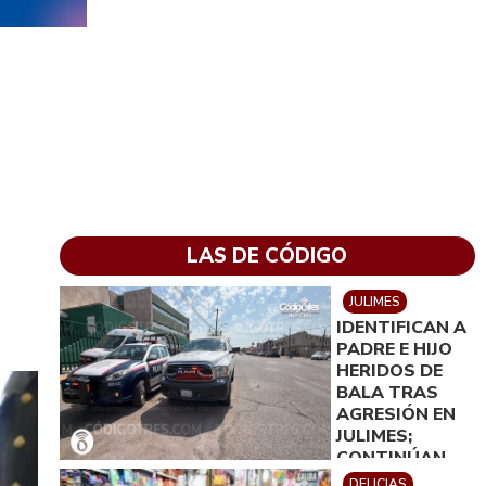
LAS DE CÓDIGO
JULIMES
IDENTIFICAN A
PADRE E HIJO
HERIDOS DE
BALA TRAS
AGRESIÓN EN
JULIMES;
CONTINÚAN
HOSPITALIZADO
DELICIAS