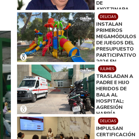
DE
AYOTZINAPA
DELICIAS
INSTALAN
PRIMEROS
MEGAMÓDULOS
DE JUEGOS DEL
PRESUPUESTO
PARTICIPATIVO
2026 EN
DELICIAS
JULIMES
TRASLADAN A
PADRE E HIJO
HERIDOS DE
BALA AL
HOSPITAL;
AGRESIÓN
HABRÍA
OCURRIDO
DELICIAS
TRAS
IMPULSAN
DISPUTA POR
CERTIFICACIÓN
TERRENOS EN