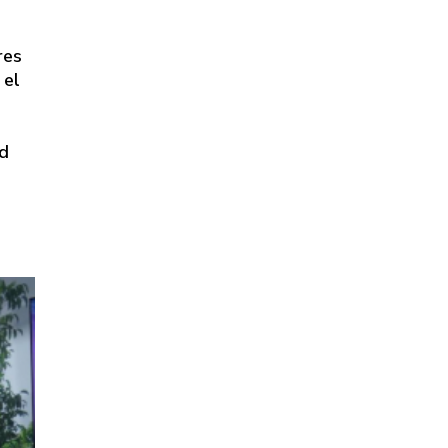
res
 el
ad