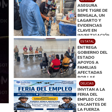
ASEGURA
SSPE TIGRE DE
BENGALA, UN
LAGARTO Y
EVIDENCIAS
CLAVE EN
INVESTIGACIÓN
POR
ESTATAL
HOMICIDIO EN
ENTREGA
CIUDAD
GOBIERNO DEL
JUÁREZ; EN
ESTADO
CATEO
APOYOS A
INSTRUIDO
FAMILIAS
POR GILBERTO
AFECTADAS
LOYA
POR LAS
LLUVIAS EN
DELICIAS
JIMÉNEZ
INVITAN A LA
FERIA DEL
EMPLEO CON
VACANTES DE
LA FUERZA