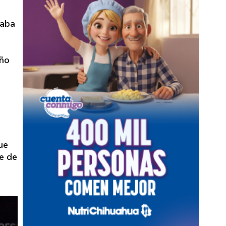
DE PAGO
taba
iño
ue
e de