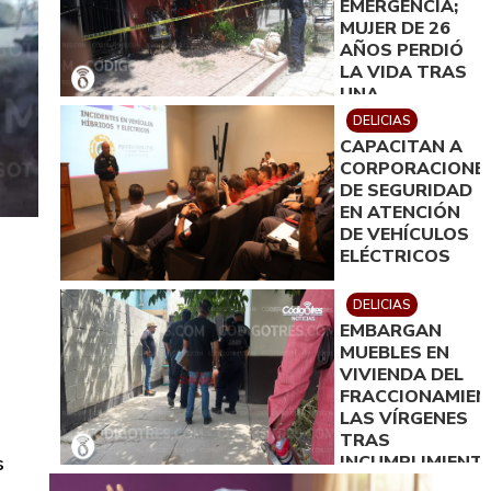
EMERGENCIA;
MUJER DE 26
AÑOS PERDIÓ
LA VIDA TRAS
UNA
PRESUNTA
DELICIAS
INTOXICACIÓN.
CAPACITAN A
CORPORACIONE
DE SEGURIDAD
EN ATENCIÓN
DE VEHÍCULOS
ELÉCTRICOS
DELICIAS
EMBARGAN
MUEBLES EN
VIVIENDA DEL
FRACCIONAMIE
LAS VÍRGENES
TRAS
INCUMPLIMIENT
s
DE ACUERDO