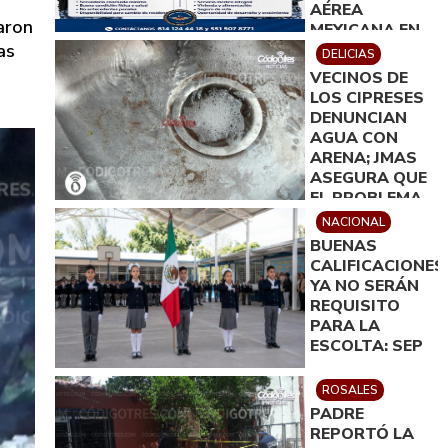
AÉREA
aron
MEXICANA EN
as
DELICIAS
DELICIAS
VECINOS DE
LOS CIPRESES
DENUNCIAN
AGUA CON
ARENA; JMAS
ASEGURA QUE
EL PROBLEMA
QUEDARÁ
NACIONAL
RESUELTO EN
BUENAS
MENOS DE 24
CALIFICACIONES
HORAS
YA NO SERÁN
REQUISITO
PARA LA
ESCOLTA: SEP
ROSALES
PADRE
REPORTÓ LA