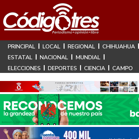
Hoy es: 8 de Agosto de 2026
PRINCIPAL
LOCAL
REGIONAL
CHIHUAHUA
ESTATAL
NACIONAL
MUNDIAL
ELECCIONES
DEPORTES
CIENCIA
CAMPO