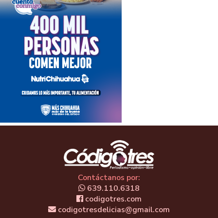
Contáctanos por:
639.110.6318
codigotres.com
codigotresdelicias@gmail.com