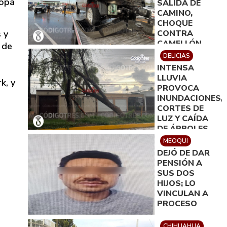
ropa
SALIDA DE
CAMINO,
CHOQUE
 y
CONTRA
CAMELLÓN,
 de
DERRIBO DE
DELICIAS
DOS
INTENSA
ARBOTANTES
LLUVIA
k, y
Y DAÑOS DE
PROVOCA
100 MIL PESOS
INUNDACIONES,
CORTES DE
LUZ Y CAÍDA
DE ÁRBOLES
EN DELICIAS
MEOQUI
DEJÓ DE DAR
PENSIÓN A
SUS DOS
HIJOS; LO
VINCULAN A
PROCESO
CHIHUAHUA