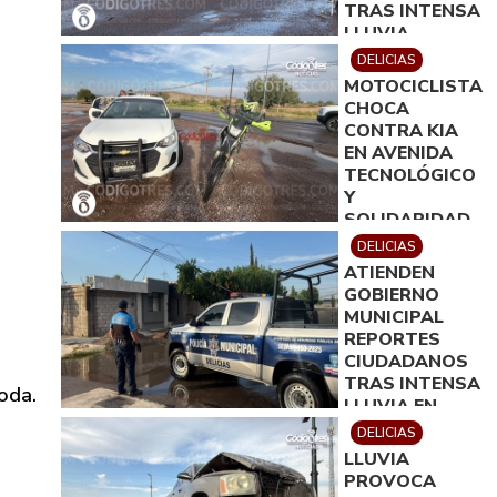
TRAS INTENSA
LLUVIA
DELICIAS
MOTOCICLISTA
CHOCA
CONTRA KIA
EN AVENIDA
TECNOLÓGICO
Y
SOLIDARIDAD
DELICIAS
ATIENDEN
GOBIERNO
MUNICIPAL
REPORTES
CIUDADANOS
TRAS INTENSA
oda.
LLUVIA EN
DELICIAS
DELICIAS
LLUVIA
PROVOCA