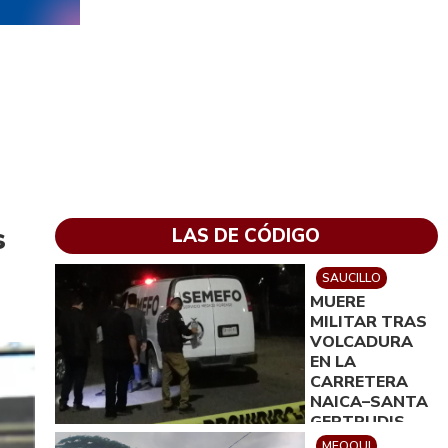
s
LAS DE CÓDIGO
SAUCILLO
MUERE
MILITAR TRAS
VOLCADURA
EN LA
CARRETERA
NAICA–SANTA
GERTRUDIS
MEOQUI