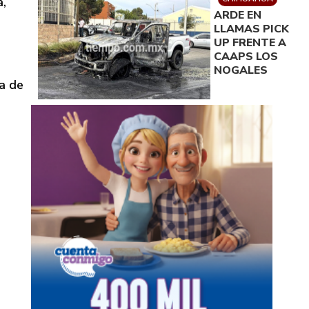
a,
ARDE EN
LLAMAS PICK
UP FRENTE A
CAAPS LOS
NOGALES
a de