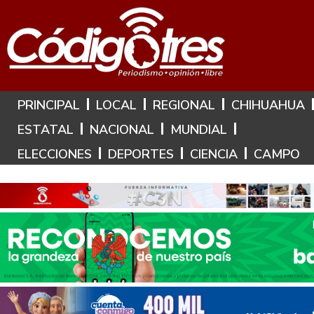
Hoy es: 9 de Agosto de 2026
PRINCIPAL
LOCAL
REGIONAL
CHIHUAHUA
ESTATAL
NACIONAL
MUNDIAL
ELECCIONES
DEPORTES
CIENCIA
CAMPO