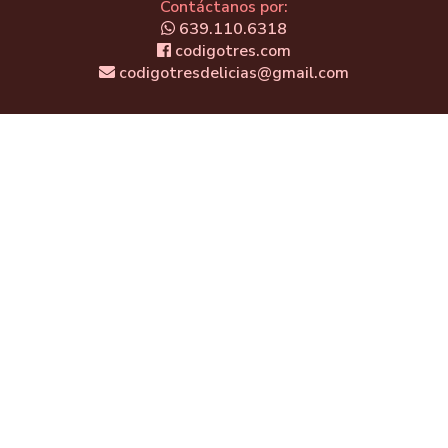
Contáctanos por:
639.110.6318
codigotres.com
codigotresdelicias@gmail.com