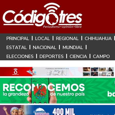
Hoy es: 8 de Agosto de 2026
PRINCIPAL
LOCAL
REGIONAL
CHIHUAHUA
ESTATAL
NACIONAL
MUNDIAL
ELECCIONES
DEPORTES
CIENCIA
CAMPO