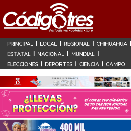
Hoy es: 6 de Agosto de 2026
PRINCIPAL
LOCAL
REGIONAL
CHIHUAHUA
ESTATAL
NACIONAL
MUNDIAL
ELECCIONES
DEPORTES
CIENCIA
CAMPO