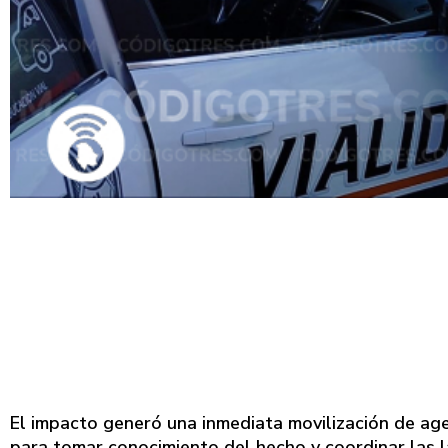
El impacto generó una inmediata movilización de ag
para tomar conocimiento del hecho y coordinar las l