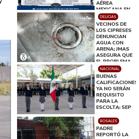
y
AÉREA
MEXICANA EN
DELICIAS
DELICIAS
VECINOS DE
LOS CIPRESES
DENUNCIAN
AGUA CON
ARENA; JMAS
ASEGURA QUE
EL PROBLEMA
QUEDARÁ
NACIONAL
RESUELTO EN
BUENAS
MENOS DE 24
CALIFICACIONES
HORAS
YA NO SERÁN
REQUISITO
PARA LA
ESCOLTA: SEP
ROSALES
PADRE
REPORTÓ LA