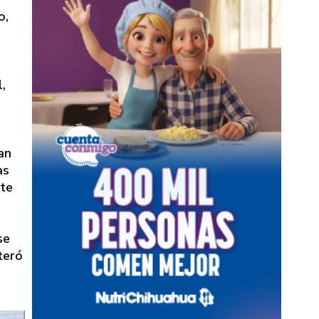
DE PAGO
o,
,
an
as
nte
se
teró