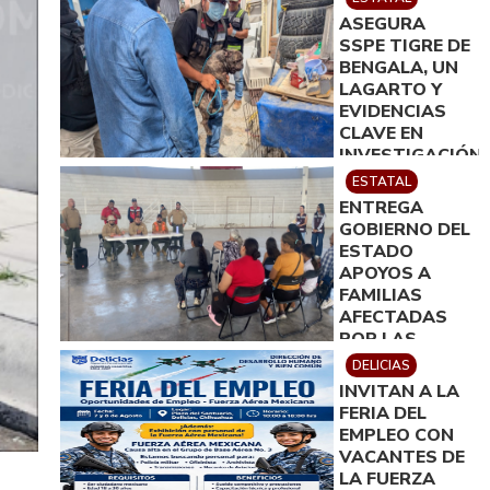
ASEGURA
SSPE TIGRE DE
BENGALA, UN
LAGARTO Y
EVIDENCIAS
CLAVE EN
INVESTIGACIÓN
POR
ESTATAL
HOMICIDIO EN
ENTREGA
CIUDAD
GOBIERNO DEL
JUÁREZ; EN
ESTADO
CATEO
APOYOS A
INSTRUIDO
FAMILIAS
POR GILBERTO
AFECTADAS
LOYA
POR LAS
LLUVIAS EN
DELICIAS
JIMÉNEZ
INVITAN A LA
FERIA DEL
EMPLEO CON
VACANTES DE
LA FUERZA