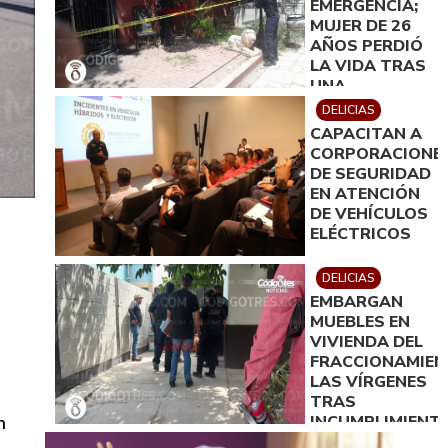
EMERGENCIA;
MUJER DE 26
AÑOS PERDIÓ
LA VIDA TRAS
UNA
PRESUNTA
DELICIAS
INTOXICACIÓN.
CAPACITAN A
CORPORACIONE
DE SEGURIDAD
EN ATENCIÓN
DE VEHÍCULOS
ELÉCTRICOS
DELICIAS
EMBARGAN
MUEBLES EN
VIVIENDA DEL
FRACCIONAMIE
LAS VÍRGENES
TRAS
INCUMPLIMIENT
n
DE ACUERDO