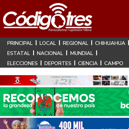
Hoy es: 9 de Agosto de 2026
PRINCIPAL
LOCAL
REGIONAL
CHIHUAHUA
ESTATAL
NACIONAL
MUNDIAL
ELECCIONES
DEPORTES
CIENCIA
CAMPO