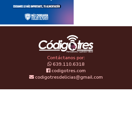
Contáctanos por:
639.110.6318
codigotres.com
codigotresdelicias@gmail.com