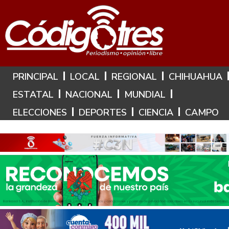
Hoy es: 9 de Agosto de 2026
PRINCIPAL
LOCAL
REGIONAL
CHIHUAHUA
ESTATAL
NACIONAL
MUNDIAL
ELECCIONES
DEPORTES
CIENCIA
CAMPO