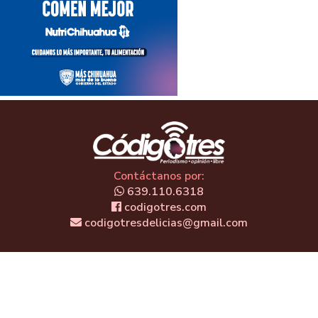
Contáctanos por:
639.110.6318
codigotres.com
codigotresdelicias@gmail.com