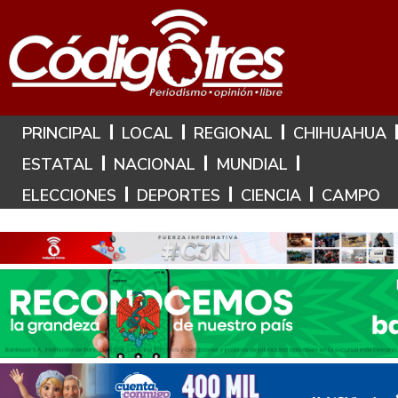
Hoy es: 10 de Agosto de 2026
PRINCIPAL
LOCAL
REGIONAL
CHIHUAHUA
ESTATAL
NACIONAL
MUNDIAL
ELECCIONES
DEPORTES
CIENCIA
CAMPO