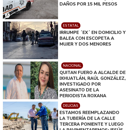
DAÑOS POR 15 MIL PESOS
ESTATAL
IRRUMPE ´EX´ EN DOMICILIO Y
BALEA CON ESCOPETA A
MUJER Y DOS MENORES
NACIONAL
QUITAN FUERO A ALCALDE DE
IXHUATLÁN, RAÚL GONZÁLEZ,
INVESTIGADO POR
ASESINATO DE LA
PERIODISTA ROXANA
GUZMÁN
DELICIAS
ESTAMOS REEMPLAZANDO
LA TUBERÍA DE LA CALLE
TERCERA PONIENTE Y LUEGO
LA PAVIMENTAREMOS: JESÚS