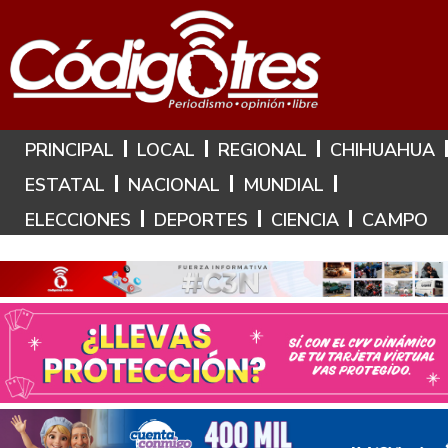
Hoy es: 6 de Agosto de 2026
PRINCIPAL
LOCAL
REGIONAL
CHIHUAHUA
ESTATAL
NACIONAL
MUNDIAL
ELECCIONES
DEPORTES
CIENCIA
CAMPO