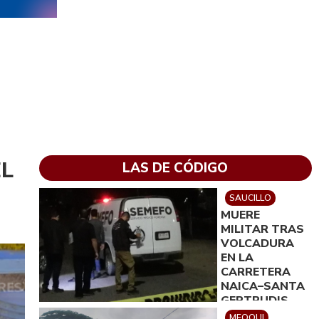
EL
LAS DE CÓDIGO
SAUCILLO
MUERE
MILITAR TRAS
VOLCADURA
EN LA
CARRETERA
NAICA–SANTA
GERTRUDIS
MEOQUI