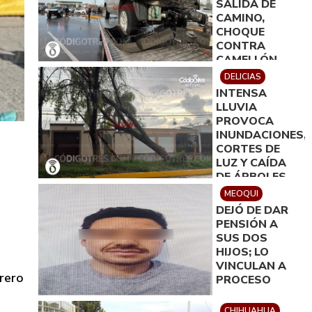
SALIDA DE
CAMINO,
CHOQUE
CONTRA
CAMELLÓN,
DERRIBO DE
DELICIAS
DOS
INTENSA
ARBOTANTES
LLUVIA
Y DAÑOS DE
PROVOCA
100 MIL PESOS
INUNDACIONES,
CORTES DE
LUZ Y CAÍDA
DE ÁRBOLES
EN DELICIAS
MEOQUI
DEJÓ DE DAR
PENSIÓN A
SUS DOS
HIJOS; LO
VINCULAN A
trero
PROCESO
CHIHUAHUA