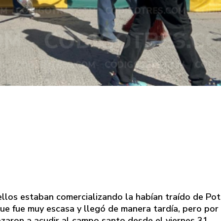
 ellos estaban comercializando la habían traído de Po
que fue muy escasa y llegó de manera tardía, pero por
ezaron a acudir al campo santo desde el viernes 31.