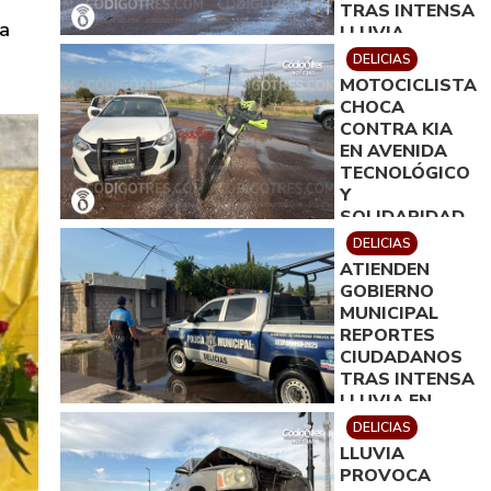
TRAS INTENSA
la
LLUVIA
DELICIAS
MOTOCICLISTA
CHOCA
CONTRA KIA
EN AVENIDA
TECNOLÓGICO
Y
SOLIDARIDAD
DELICIAS
ATIENDEN
GOBIERNO
MUNICIPAL
REPORTES
CIUDADANOS
TRAS INTENSA
LLUVIA EN
DELICIAS
DELICIAS
LLUVIA
PROVOCA