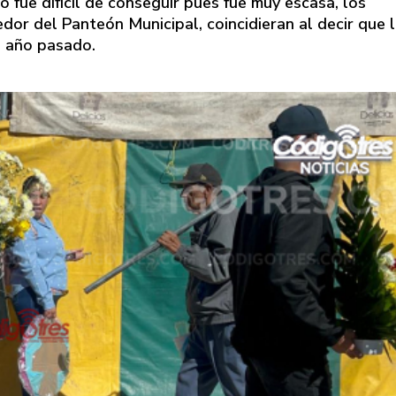
o fue difícil de conseguir pues fue muy escasa, los
r del Panteón Municipal, coincidieran al decir que 
l año pasado.