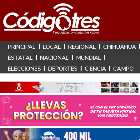
Hoy es: 7 de Agosto de 2026
PRINCIPAL
LOCAL
REGIONAL
CHIHUAHUA
ESTATAL
NACIONAL
MUNDIAL
ELECCIONES
DEPORTES
CIENCIA
CAMPO