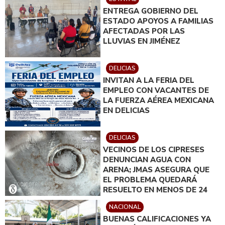
INSTRUIDO POR GILBERTO
ENTREGA GOBIERNO DEL
LOYA
ESTADO APOYOS A FAMILIAS
AFECTADAS POR LAS
LLUVIAS EN JIMÉNEZ
DELICIAS
INVITAN A LA FERIA DEL
EMPLEO CON VACANTES DE
LA FUERZA AÉREA MEXICANA
EN DELICIAS
DELICIAS
VECINOS DE LOS CIPRESES
DENUNCIAN AGUA CON
ARENA; JMAS ASEGURA QUE
EL PROBLEMA QUEDARÁ
RESUELTO EN MENOS DE 24
HORAS
NACIONAL
BUENAS CALIFICACIONES YA