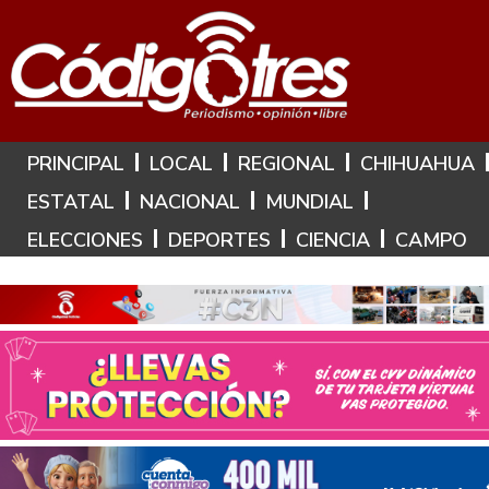
Hoy es: 6 de Agosto de 2026
PRINCIPAL
LOCAL
REGIONAL
CHIHUAHUA
ESTATAL
NACIONAL
MUNDIAL
ELECCIONES
DEPORTES
CIENCIA
CAMPO