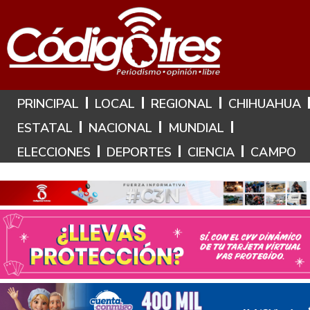
Hoy es: 7 de Agosto de 2026
PRINCIPAL
LOCAL
REGIONAL
CHIHUAHUA
ESTATAL
NACIONAL
MUNDIAL
ELECCIONES
DEPORTES
CIENCIA
CAMPO