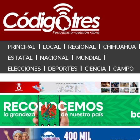
Hoy es: 7 de Agosto de 2026
PRINCIPAL
LOCAL
REGIONAL
CHIHUAHUA
ESTATAL
NACIONAL
MUNDIAL
ELECCIONES
DEPORTES
CIENCIA
CAMPO