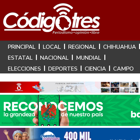
Hoy es: 10 de Agosto de 2026
PRINCIPAL
LOCAL
REGIONAL
CHIHUAHUA
ESTATAL
NACIONAL
MUNDIAL
ELECCIONES
DEPORTES
CIENCIA
CAMPO