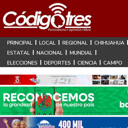
Hoy es: 9 de Agosto de 2026
PRINCIPAL
LOCAL
REGIONAL
CHIHUAHUA
ESTATAL
NACIONAL
MUNDIAL
ELECCIONES
DEPORTES
CIENCIA
CAMPO