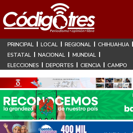
Hoy es: 9 de Agosto de 2026
PRINCIPAL
LOCAL
REGIONAL
CHIHUAHUA
ESTATAL
NACIONAL
MUNDIAL
ELECCIONES
DEPORTES
CIENCIA
CAMPO