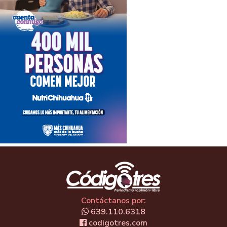
Contáctanos por:
639.110.6318
codigotres.com