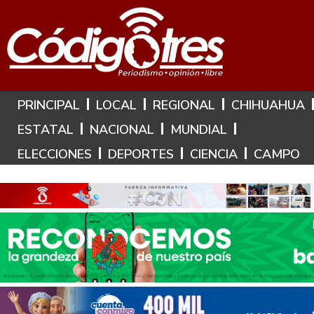
Hoy es: 9 de Agosto de 2026
PRINCIPAL
LOCAL
REGIONAL
CHIHUAHUA
ESTATAL
NACIONAL
MUNDIAL
ELECCIONES
DEPORTES
CIENCIA
CAMPO