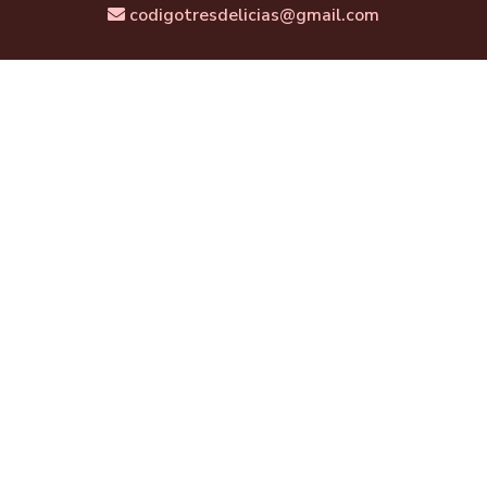
codigotresdelicias@gmail.com