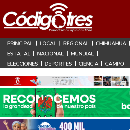
Hoy es: 9 de Agosto de 2026
PRINCIPAL
LOCAL
REGIONAL
CHIHUAHUA
ESTATAL
NACIONAL
MUNDIAL
ELECCIONES
DEPORTES
CIENCIA
CAMPO